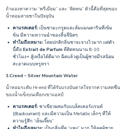
ถ้ามองหาความ “พรีเมียม” และ “ติดทน” ตัวนี้คือที่สุดของ
น้ำหอมสายชาในปัจจุบัน
คาแรคเตอร์:
เป็นชามะกรูดและส้มแมนดารินที่เข้ม
ข้น มีความหวานฉ่ำของลิ้นจี่นิดๆ
ทำไมถึงเหมาะ:
โดยปกติกลิ่นชาจะจางไวมาก แต่ตัว
นี้คือ
Extrait de Parfum
ที่ติดทนนาน 8-10
ชั่วโมง+ สู้เหงื่อได้ดีมาก ฉีดแล้วดูเป็นผู้ชายมีรสนิยม
สะอาดแบบหรูหรา
3.Creed – Silver Mountain Water
น้ำหอมระดับ Hi-end ที่ได้รับแรงบันดาลใจจากความสดชื่น
ของน้ำแข็งบนเทือกเขาแอลป์
คาแรคเตอร์:
ชาเขียวผสมกับแบล็คเคอร์แรนท์
(Blackcurrant) และมีความเป็น Metallic เล็กๆ ที่ให้
ความรู้สึก “เย็นเจี๊ยบ”
ทำไมถึงเหมาะ:
เป็นกลิ่นที่ดู “แพง” มาก ให้ลุคผู้ชาย